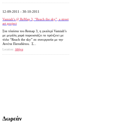
12-09-2011 - 30-10-2011
Vamiali’s @ ReΜap 3, “Reach the sky”, a street
art project
Στα πλαίσια του Remap 3, η γκαλερί Vamiali’s
με μεγάλη χαρά παρουσιάζει το πρότζεκτ με
τίτλο “Reach the sky” σε συνεργασία με την
Αννέτα Παπαδάτου. Σ...
Location:
Αθήνα
Δωρεάν