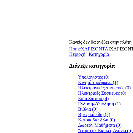
Κανείς δεν θα ανέβει στην πλάτη
Home
ΧΑΡΙΖΟΝΤΑΙ
ΧΑΡΙΖΟΝ
Περιοχή
Κατηγορία
Διάλεξε κατηγορία
Υπολογιστές (0)
Κινητά τηλέφωνα (1)
Ηλεκτρονικές συσκευές (0)
Ηλεκτρικές Συσκευές (0)
Είδη Σπιτιού (4)
Ενδυση--Υπὀδηση (1)
Βιβλία (0)
Βρεφικά είδη (2)
Κατοικίδια Ζώα (0)
Δωρεάν Μαθήματα (0)
Άτομα με Ειδικές Ανάγκες (