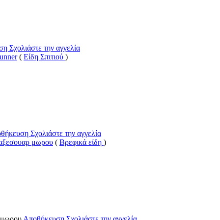
υση
Σχολιάστε την αγγελία
bunner
(
Είδη Σπιτιού
)
οθήκευση
Σχολιάστε την αγγελία
 αξεσουαρ μωρου
(
Βρεφικά είδη
)
Αποθήκευση
Σχολιάστε την αγγελία