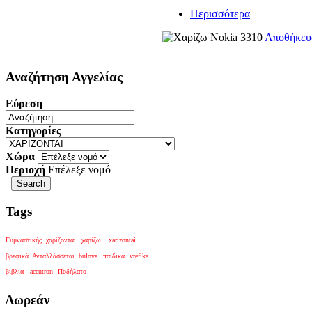
Περισσότερα
Αποθήκε
Αναζήτηση
Αγγελίας
Εύρεση
Κατηγορίες
Χώρα
Περιοχή
Επέλεξε νομό
Tags
Γυμναστικής
χαρίζονται
χαρίζω
xarizontai
βρεφικά
Ανταλλάσσεται
bulova
παιδικά
vrefika
βιβλία
accutron
Ποδήλατο
Δωρεάν