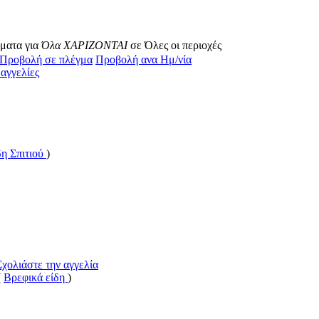
σματα για
Όλα ΧΑΡΙΖΟΝΤΑΙ
σε Όλες οι περιοχές
Προβολή σε πλέγμα
Προβολή ανα Ημ/νία
 αγγελίες
δη Σπιτιού
)
Σχολιάστε την αγγελία
(
Βρεφικά είδη
)