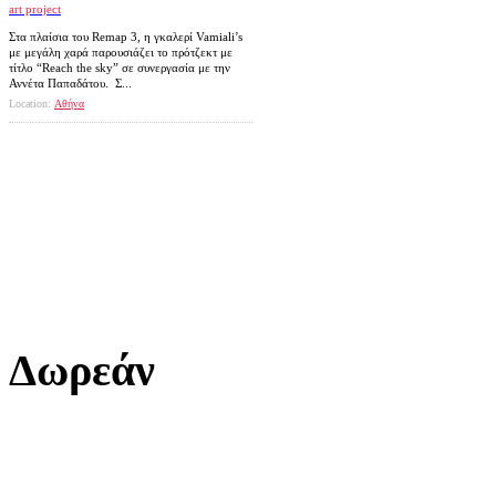
art project
Στα πλαίσια του Remap 3, η γκαλερί Vamiali’s
με μεγάλη χαρά παρουσιάζει το πρότζεκτ με
τίτλο “Reach the sky” σε συνεργασία με την
Αννέτα Παπαδάτου. Σ...
Location:
Αθήνα
Δωρεάν