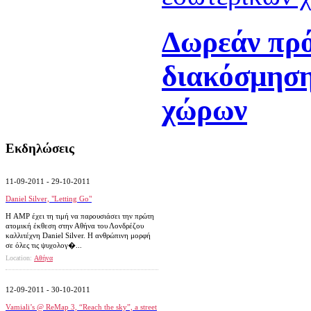
Δωρεάν πρ
διακόσμηση
χώρων
Εκδηλώσεις
11-09-2011 - 29-10-2011
Daniel Silver, "Letting Go"
Η AMP έχει τη τιμή να παρουσιάσει την πρώτη
ατομική έκθεση στην Αθήνα του Λονδρέζου
καλλιτέχνη Daniel Silver. Η ανθρώπινη μορφή
σε όλες τις ψυχολογ�...
Location:
Αθήνα
12-09-2011 - 30-10-2011
Vamiali’s @ ReΜap 3, “Reach the sky”, a street