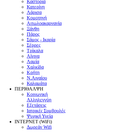
Καστοριά
Κατερίνη
Λάρισα
Κομοτηνή
Αιτωλοακαρνανία
Ξάνθη
Πάρος
Σάμος - Ικαρία
Σέρρες
Τρίκαλα
Αίγινα
Λαμία
Χαλκίδα
Κρήτη
Ν.Αιγαίου
Καλαμάτα
ΠΕΡΙΘΑΛΨΗ
Κοινωνική
Αλληλεγγύη
Εξετάσεις
Ιατρικές Συμβουλές
Ψυχική Υγεία
ΙΝΤΕΡΝΕΤ (WiFi)
Δωρεάν Wifi