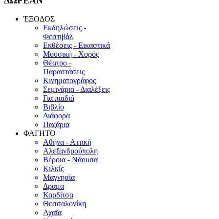
ΔΩΡΕΑΝ
ΈΞΟΔΟΣ
Εκδηλώσεις -
Φεστιβάλ
Εκθέσεις - Εικαστικά
Μουσική - Χορός
Θέατρο -
Παραστάσεις
Κινηματογράφος
Σεμινάρια - Διαλέξεις
Για παιδιά
Βιβλίο
Διάφορα
Παζάρια
ΦΑΓΗΤΟ
Αθήνα - Αττική
Αλεξανδρούπολη
Βέροια - Νάουσα
Κιλκίς
Μαγνησία
Δράμα
Καρδίτσα
Θεσσαλονίκη
Αχαϊα