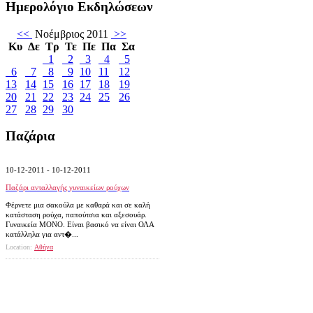
Ημερολόγιο
Εκδηλώσεων
<<
Νοέμβριος 2011
>>
Κυ
Δε
Τρ
Τε
Πε
Πα
Σα
1
2
3
4
5
6
7
8
9
10
11
12
13
14
15
16
17
18
19
20
21
22
23
24
25
26
27
28
29
30
Παζάρια
10-12-2011 - 10-12-2011
Παζάρι ανταλλαγής γυναικείων ρούχων
Φέρνετε μια σακούλα με καθαρά και σε καλή
κατάσταση ρούχα, παπούτσια και αξεσουάρ.
Γυναικεία MONO. Είναι βασικό να είναι ΟΛΑ
κατάλληλα για αντ�...
Location:
Αθήνα