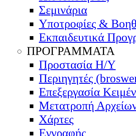
Σεμινάρια
Υποτροφίες & Βοη
Εκπαιδευτικά Προγ
ΠΡΟΓΡΑΜΜΑΤΑ
Προστασία Η/Υ
Περιηγητές (broswe
Επεξεργασία Κειμέ
Μετατροπή Αρχείω
Χάρτες
Εγγραφής