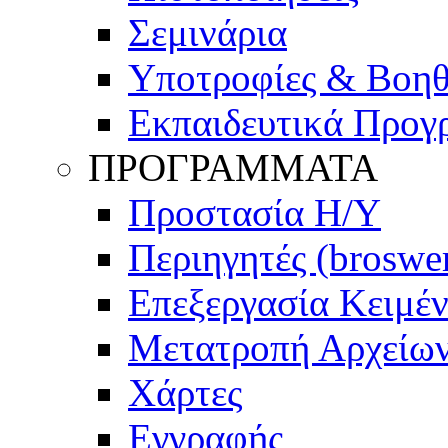
Σεμινάρια
Υποτροφίες & Βοη
Εκπαιδευτικά Προγ
ΠΡΟΓΡΑΜΜΑΤΑ
Προστασία Η/Υ
Περιηγητές (broswe
Επεξεργασία Κειμέ
Μετατροπή Αρχείω
Χάρτες
Εγγραφής