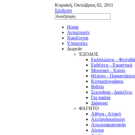
Κυριακή
,
Οκτώβριος
02
,
2011
Σύνδεση
Home
Ανταλλαγές
Χαρίζονται
Υπηρεσίες
Δωρεάν
ΈΞΟΔΟΣ
Εκδηλώσεις - Φεστιβ
Εκθέσεις - Εικαστικά
Μουσική - Χορός
Θέατρο - Παραστάσει
Κινηματογράφος
Βιβλίο
Σεμινάρια - Διαλέξεις
Για παιδιά
Διάφορα
ΦΑΓΗΤΟ
Αθήνα - Αττική
Αλεξανδρούπολη
Αιτωλοακαρνανία
Αίγινα