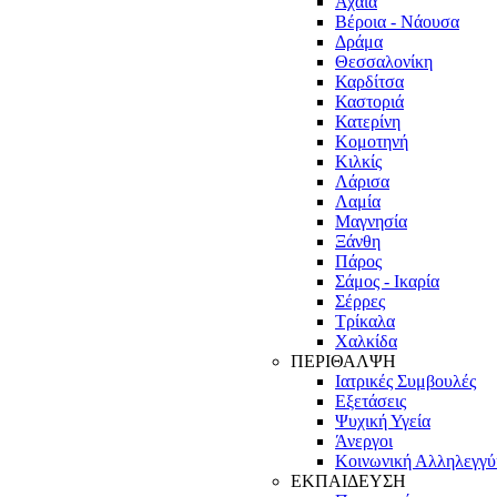
Αχαϊα
Βέροια - Νάουσα
Δράμα
Θεσσαλονίκη
Καρδίτσα
Καστοριά
Κατερίνη
Κομοτηνή
Κιλκίς
Λάρισα
Λαμία
Μαγνησία
Ξάνθη
Πάρος
Σάμος - Ικαρία
Σέρρες
Τρίκαλα
Χαλκίδα
ΠΕΡΙΘΑΛΨΗ
Ιατρικές Συμβουλές
Εξετάσεις
Ψυχική Υγεία
Άνεργοι
Κοινωνική Αλληλεγγύ
ΕΚΠΑΙΔΕΥΣΗ