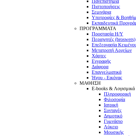
Πανεπιστήμια
Πιστοποιήσεις
Σεμινάρια
Υποτροφίες & Βοηθή
Εκπαιδευτικά Προγρά
ΠΡΟΓΡΑΜΜΑΤΑ
Προστασία Η/Υ
Περιηγητές (broswers)
Επεξεργασία Κειμένο
Μετατροπή Αρχείων
Χάρτες
Εγγραφής
Διάφορα
Επαγγελματικά
Ήχου - Εικόνας
ΜΑΘΗΣΗ
E-books & Λογισμικά
Πληροφορική
Φιλοσοφία
Ιατρική
Συνταγές
Δημοτικό
Γυμνάσιο
Λύκειο
Μουσικής