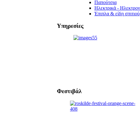
Παπούτσια
Ηλεκτρικά - Ηλεκτρον
Έπιπλα & είδη σπιτιού
Υπηρεσίες
Φεστιβάλ