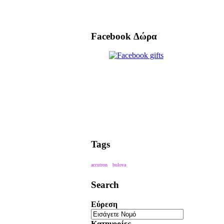
Facebook Δώρα
Tags
accutron
bulova
Search
Εύρεση
Κατηγορίες