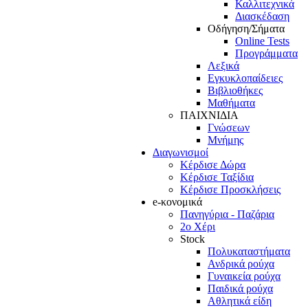
Καλλιτεχνικά
Διασκέδαση
Οδήγηση/Σήματα
Online Tests
Προγράμματα
Λεξικά
Εγκυκλοπαίδειες
Βιβλιοθήκες
Μαθήματα
ΠΑΙΧΝΙΔΙΑ
Γνώσεων
Μνήμης
Διαγωνισμοί
Κέρδισε Δώρα
Κέρδισε Ταξίδια
Κέρδισε Προσκλήσεις
e-κονομικά
Πανηγύρια - Παζάρια
2ο Χέρι
Stock
Πολυκαταστήματα
Ανδρικά ρούχα
Γυναικεία ρούχα
Παιδικά ρούχα
Αθλητικά είδη