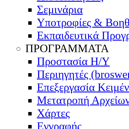
Σεμινάρια
Υποτροφίες & Βοη
Εκπαιδευτικά Προγ
ΠΡΟΓΡΑΜΜΑΤΑ
Προστασία Η/Υ
Περιηγητές (broswe
Επεξεργασία Κειμέ
Μετατροπή Αρχείω
Χάρτες
Εγγραφής